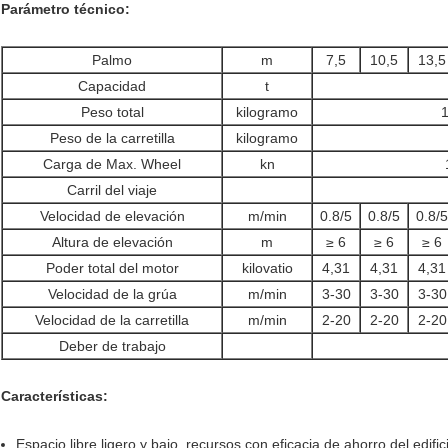
Parámetro técnico:
Palmo
m
7,5
10,5
13,5
Capacidad
t
Peso total
kilogramo
Peso de la carretilla
kilogramo
Carga de Max. Wheel
kn
Carril del viaje
Velocidad de elevación
m/min
0.8/5
0.8/5
0.8/5
Altura de elevación
m
≥ 6
≥ 6
≥ 6
Poder total del motor
kilovatio
4,31
4,31
4,31
Velocidad de la grúa
m/min
3-30
3-30
3-30
Velocidad de la carretilla
m/min
2-20
2-20
2-20
Deber de trabajo
Características:
Espacio libre ligero y bajo, recursos con eficacia de ahorro del edific