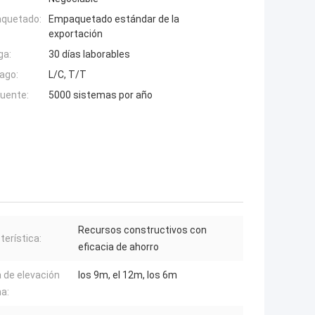
aquetado:
Empaquetado estándar de la
exportación
ga:
30 días laborables
ago:
L/C, T/T
fuente:
5000 sistemas por año
Recursos constructivos con
terística:
eficacia de ahorro
a de elevación
los 9m, el 12m, los 6m
a: