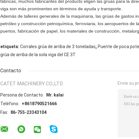
fábricas, muchos fabricantes del producto eligen las grúas para la direc
viga son más prominentes en términos de ayuda y transporte.
Además de talleres generales de la maquinaria, las grúas de gastos in
petróleo y construcción petroquímica, ferroviaria, los aeropuertos de la a
puertos, fabricación de papel, los materiales de construcción, metalurg
,
etiqueta:
Corrales grúa de arriba de 3 toneladas
Puente de poca pote
grúa de arriba de la sola viga del CE 3T
Contacto
CATET MACHINERY CO.,LTD
Envíe su p
Persona de Contacto:
Mr. kalai
Teléfono:
+8618790521666
Fax:
86-755-23343104