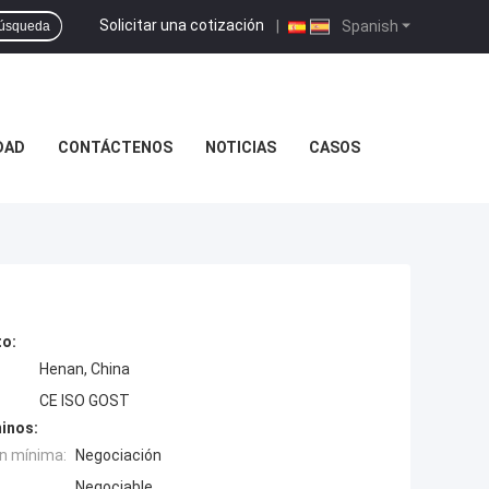
Solicitar una cotización
|
Spanish
úsqueda
DAD
CONTÁCTENOS
NOTICIAS
CASOS
to:
Henan, China
CE ISO GOST
inos:
n mínima:
Negociación
Negociable