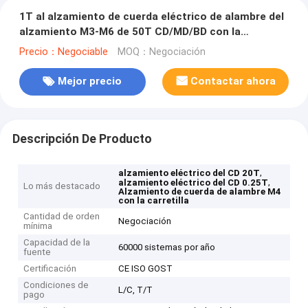
1T al alzamiento de cuerda eléctrico de alambre del
alzamiento M3-M6 de 50T CD/MD/BD con la
carretilla
Precio：Negociable
MOQ：Negociación
Mejor precio
Contactar ahora
Descripción De Producto
,
alzamiento eléctrico del CD 20T
,
alzamiento eléctrico del CD 0.25T
Lo más destacado
Alzamiento de cuerda de alambre M4
con la carretilla
Cantidad de orden
Negociación
mínima
Capacidad de la
60000 sistemas por año
fuente
Certificación
CE ISO GOST
Condiciones de
L/C, T/T
pago