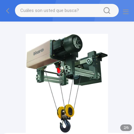
gtag('config', 'G-QWE9HWC3PF', {cookie_flags:
"SameSite=None;Secure"});
2
/
6