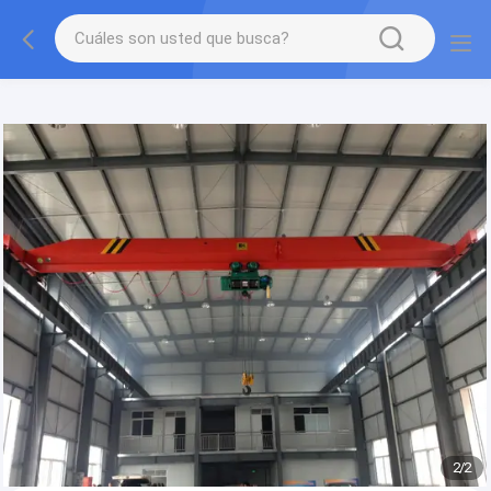
gtag('config', 'G-QWE9HWC3PF', {cookie_flags:
"SameSite=None;Secure"});
2
/
2