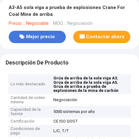
A3-A5 sola viga a prueba de explosiones Crane For
Coal Mine de arriba
Precio：Negociable
MOQ：Negociación
Mejor precio
Contactar ahora
Descripción De Producto
,
Grúa de arriba de la sola viga A3
,
Grúa de arriba de la sola viga A5
Lo más destacado
Grúa de arriba a prueba de
explosiones de la mina de carbón
Cantidad de orden
Negociación
mínima
Capacidad de la
5000 sistemas por año
fuente
Certificación
CE ISO GOST
Condiciones de
L/C, T/T
pago