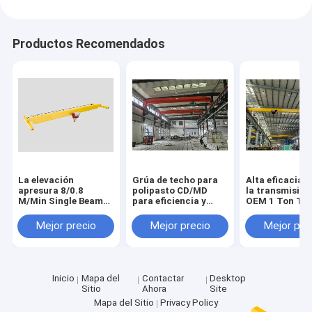
Productos Recomendados
La elevación
Grúa de techo para
Alta eficacia 1
apresura 8/0.8
polipasto CD/MD
la transmisión
M/Min Single Beam
para eficiencia y
OEM 1 Ton To
Bridge Crane para el
durabilidad de clase
Single Girder
taller
de trabajo A3
Overhead Cran
Mejor precio
Mejor precio
Mejor pre
Inicio
Mapa del
Contactar
Desktop
Sitio
Ahora
Site
Mapa del Sitio
Privacy Policy