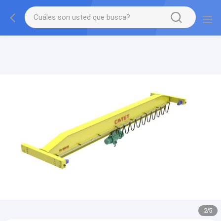
gtag('config', 'G-QWE9HWC3PF', {cookie_flags:
"SameSite=None;Secure"});
2
/
5